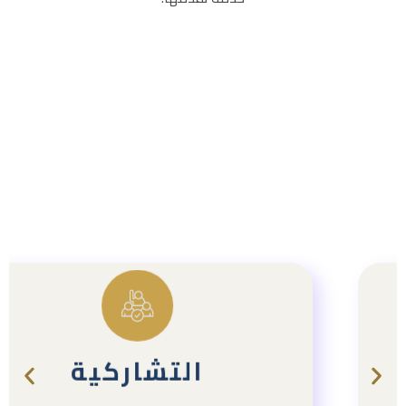
نصنعُ النجاحَ عبرَ بناءِ جسورِ التعاون،
التشاركية
مؤمنينَ بأنَّ العملَ التكاملي والشراكاتِ
الاستراتيجيةَ هيَ المفتاحُ لتحقيقِ