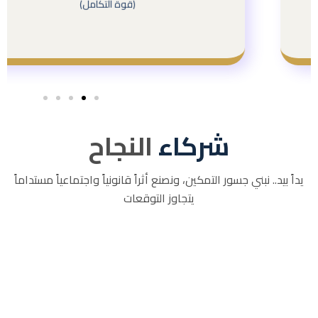
(قوة التكامل)
أهدافنا الكبرى
شركاء
النجاح
يداً بيد.. نبني جسور التمكين، ونصنع أثراً قانونياً واجتماعياً مستداماً
يتجاوز التوقعات