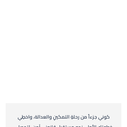
كوني جزءاً من رحلةِ التمكينِ والعدالة، واخطِي