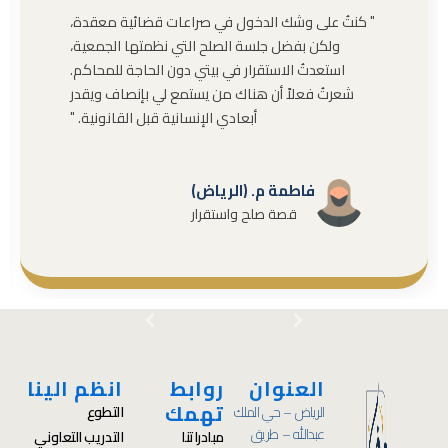
" كنتُ على وشك الدخول في صراعات قضائية معقدة،
ولكن بفضل جلسة الصلح التي نظمتها الجمعية،
استعدتُ الاستقرار في بيتي دون الحاجة للمحاكم.
شعرتُ فعلاً أن هناك من يستمع لي بإنصاف ويقدر
أبعادي الإنسانية قبل القانونية. "
فاطمة م. (الرياض)
قصة صلح واستقرار
العنوان
روابط
انظم الينا
تهمك
الرياض – حي الملك
التطوع
عبدالله – طريق
مبادراتنا
التدريب التعاوني