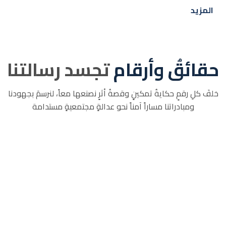
المزيد
حقائقُ وأرقام
تجسد رسالتنا
خلفَ كلِ رقمٍ حكايةُ تمكينٍ وقصةُ أثرٍ نصنعها معاً، لنرسمَ بجهودنا
ومبادراتنا مساراً آمناً نحو عدالةٍ مجتمعيةٍ مستدامة