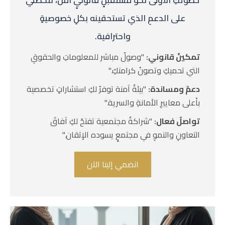
خطوتكِ الأولى نحو مستقبلٍ قانونيٍ آمن، لتحصلي
على الدعمِ الذي تستحقينه بكلِ خصوصيةٍ
واحترافية.
تمكينٌ قانوني:
"وصولٌ مباشر للمعلوماتِ والحقوقِ
التي تحميكِ وتصونُ كرامتكِ."
دعمٌ ومساندة:
"بيئةٌ آمنة توفرُ لكِ استشاراتٍ تخصصية
بأعلى معاييرِ الأمانةِ والسرية."
تواصلٌ فعال:
"شراكةٌ مجتمعية تفتحُ لكِ آفاقَ
التعاونِ والنموِ في مجتمعٍ يسوده الإتقان."
انضمي إلينا الآن