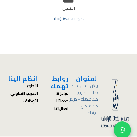
الايميل
info@wafa.org.sa
العنوان
روابط
انظم الينا
تهمك
الرياض – حي الملك
التطوع
عبدالله – طريق
مبادراتنا
التدريب التعاوني
الملك عبدالله – مركز
خدماتنا
التوظيف
الملك سلمان
فعالياتنا
الاجتماعي