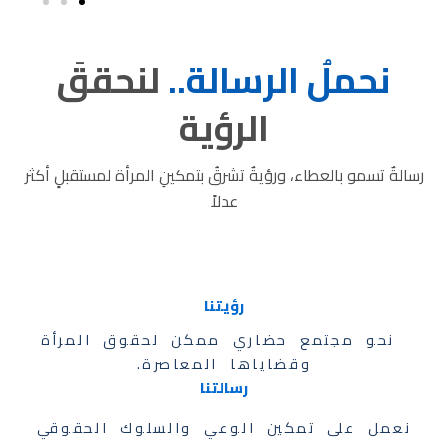
نحملُ الرسالة..
لنحققَ
الرؤية
رسالةٌ تسمو بالعطاء، ورؤيةٌ تشرقُ بتمكينِ المرأة لمستقبلٍ أكثر
عدلاً
رؤيتنا
نحو مجتمع حضاري ممكن لحقوق المرأة
وقضاياها المعاصرة.
رسالتنا
نعمل على تمكين الوعي والسلوك الحقوقي