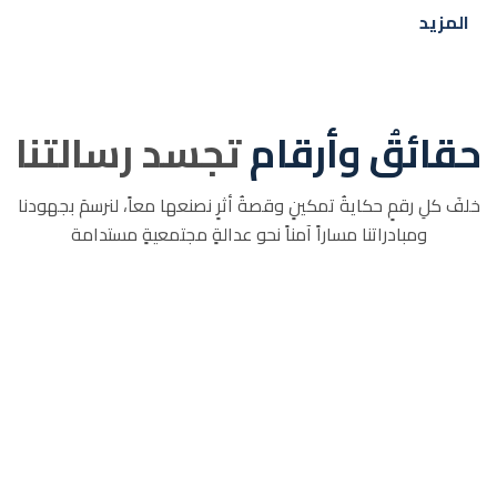
المزيد
حقائقُ وأرقام
تجسد رسالتنا
خلفَ كلِ رقمٍ حكايةُ تمكينٍ وقصةُ أثرٍ نصنعها معاً، لنرسمَ بجهودنا
ومبادراتنا مساراً آمناً نحو عدالةٍ مجتمعيةٍ مستدامة