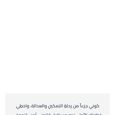
كوني جزءاً من رحلةِ التمكينِ والعدالة، واخطِي