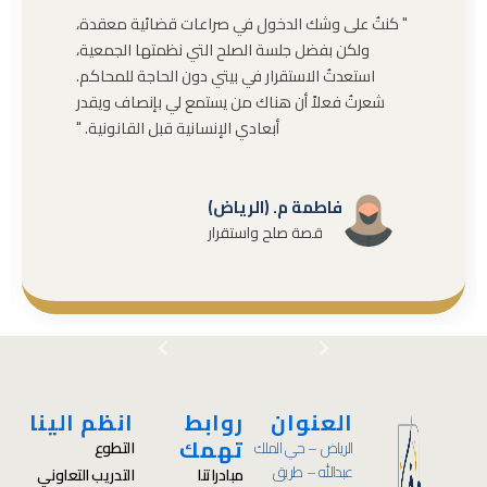
" كنتُ على وشك الدخول في صراعات قضائية معقدة،
ولكن بفضل جلسة الصلح التي نظمتها الجمعية،
استعدتُ الاستقرار في بيتي دون الحاجة للمحاكم.
شعرتُ فعلاً أن هناك من يستمع لي بإنصاف ويقدر
أبعادي الإنسانية قبل القانونية. "
فاطمة م. (الرياض)
قصة صلح واستقرار
العنوان
روابط
انظم الينا
تهمك
الرياض – حي الملك
التطوع
عبدالله – طريق
مبادراتنا
التدريب التعاوني