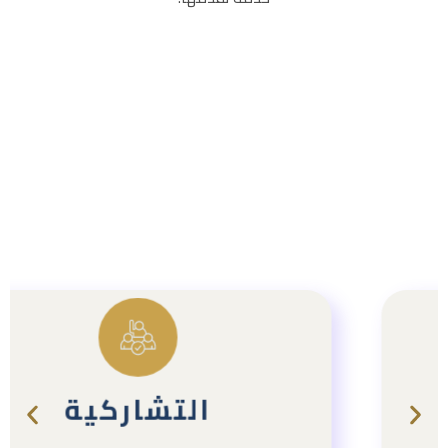
نصنعُ النجاحَ عبرَ بناءِ جسورِ التعاون،
التشاركية
مؤمنينَ بأنَّ العملَ التكاملي والشراكاتِ
الاستراتيجيةَ هيَ المفتاحُ لتحقيقِ