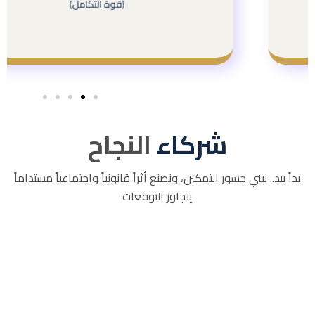
(قوة التكامل)
أهدافنا الكبرى
شركاء
النجاح
يداً بيد.. نبني جسور التمكين، ونصنع أثراً قانونياً واجتماعياً مستداماً
يتجاوز التوقعات