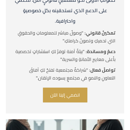
خطوتكِ الأولى نحو مستقبلٍ قانونيٍ آمن، لتحصلي
على الدعمِ الذي تستحقينه بكلِ خصوصيةٍ
واحترافية.
تمكينٌ قانوني:
"وصولٌ مباشر للمعلوماتِ والحقوقِ
التي تحميكِ وتصونُ كرامتكِ."
دعمٌ ومساندة:
"بيئةٌ آمنة توفرُ لكِ استشاراتٍ تخصصية
بأعلى معاييرِ الأمانةِ والسرية."
تواصلٌ فعال:
"شراكةٌ مجتمعية تفتحُ لكِ آفاقَ
التعاونِ والنموِ في مجتمعٍ يسوده الإتقان."
انضمي إلينا الآن