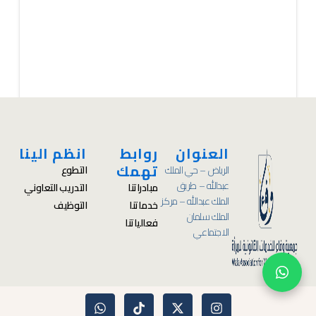
العنوان
روابط
انظم الينا
تهمك
الرياض – حي الملك
التطوع
عبدالله – طريق
مبادراتنا
التدريب التعاوني
الملك عبدالله – مركز
خدماتنا
التوظيف
الملك سلمان
فعالياتنا
الاجتماعي
W
T
X
I
h
i
-
n