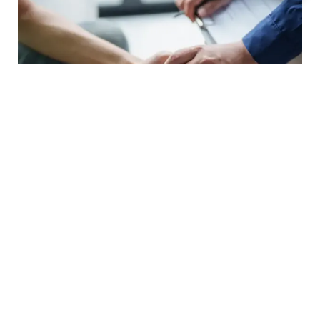
استشارة نفسية
433,00
ر.س
–
5.555,00
ر.س