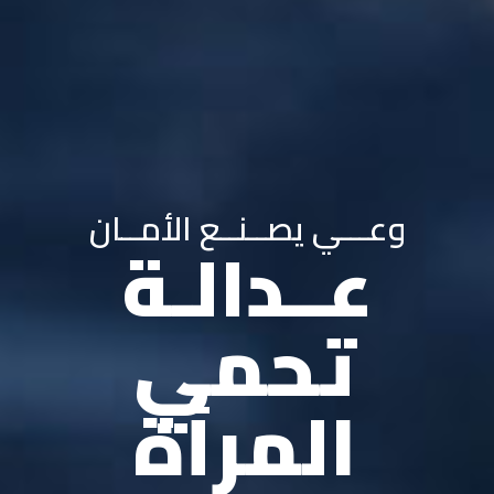
وعـــي يصــنــع الأمــان
عــدالـة
تحمي
المرأة