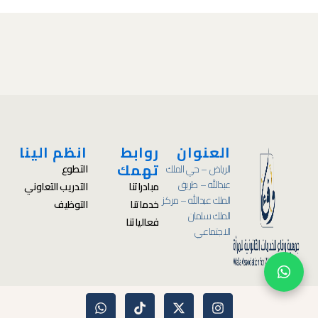
العنوان
روابط
انظم الينا
تهمك
الرياض – حي الملك
التطوع
عبدالله – طريق
مبادراتنا
التدريب التعاوني
الملك عبدالله – مركز
خدماتنا
التوظيف
الملك سلمان
فعالياتنا
الاجتماعي
W
T
X
I
h
i
-
n