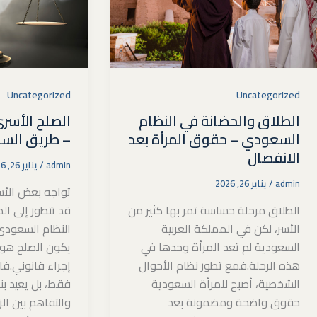
Uncategorized
Uncategorized
الطلاق والحضانة في النظام
الصلح الأسر
السعودي – حقوق المرأة بعد
– طريق السل
الانفصال
admin
/
يناير 26, 2026
admin
/
يناير 26, 2026
تواجه بعض الأس
الطلاق مرحلة حساسة تمر بها كثير من
قد تتطور إلى ال
الأسر، لكن في المملكة العربية
النظام السعود
السعودية لم تعد المرأة وحدها في
يكون الصلح هو ا
هذه الرحلة.فمع تطور نظام الأحوال
إجراء قانوني.فال
الشخصية، أصبح للمرأة السعودية
فقط، بل يعيد بن
حقوق واضحة ومضمونة بعد
والتفاهم بين ال