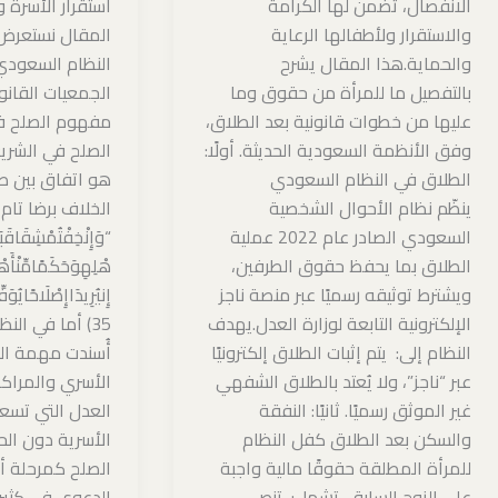
الانفصال، تضمن لها الكرامة
استقرار الأسرة 
والاستقرار ولأطفالها الرعاية
المقال نستعرض
والحماية.هذا المقال يشرح
النظام السعودي،
بالتفصيل ما للمرأة من حقوق وما
الجمعيات القانون
عليها من خطوات قانونية بعد الطلاق،
مفهوم الصلح ف
وفق الأنظمة السعودية الحديثة. أولًا:
الصلح في الشريع
الطلاق في النظام السعودي
هو اتفاق بين طر
ينظّم نظام الأحوال الشخصية
الخلاف برضا تام،
السعودي الصادر عام 2022 عملية
“وَإِنْخِفْتُمْشِقَاقَبَي
الطلاق بما يحفظ حقوق الطرفين،
هْلِهِوَحَكَمًامِّنْأَهْ
ويشترط توثيقه رسميًا عبر منصة ناجز
ۚإِنيُرِيدَاإِصْلَاحًايُوَ
الإلكترونية التابعة لوزارة العدل.يهدف
35) أما في ال
النظام إلى: يتم إثبات الطلاق إلكترونيًا
أُسندت مهمة الص
عبر “ناجز”، ولا يُعتد بالطلاق الشفهي
الأسري والمراكز
غير الموثق رسميًا. ثانيًا: النفقة
العدل التي تسعى
والسكن بعد الطلاق كفل النظام
الأسرية دون الحاج
للمرأة المطلقة حقوقًا مالية واجبة
الصلح كمرحلة أ
على الزوج السابق، تشمل: تنص
الدعوى في كثير