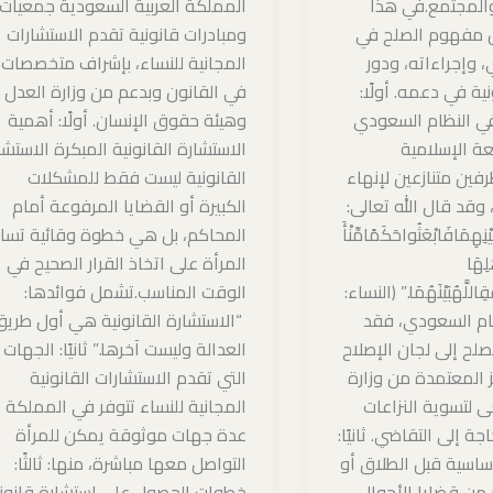
والمجتمع.في هذا
المملكة العربية السعودية جمعيات
 مفهوم الصلح في
ومبادرات قانونية تقدم الاستشارات
 وإجراءاته، ودور
المجانية للنساء، بإشراف متخصصات
ية في دعمه. أولًا:
في القانون وبدعم من وزارة العدل
ي النظام السعودي
وهيئة حقوق الإنسان. أولًا: أهمية
ة الإسلامية
الاستشارة القانونية المبكرة الاستشا
فين متنازعين لإنهاء
القانونية ليست فقط للمشكلات
 وقد قال الله تعالى:
الكبيرة أو القضايا المرفوعة أمام
ْنِهِمَافَابْعَثُواحَكَمًامِّنْأَ
المحاكم، بل هي خطوة وقائية تسا
لِهَا
المرأة على اتخاذ القرار الصحيح في
فِّقِاللَّهُبَيْنَهُمَا.” (النساء:
الوقت المناسب.تشمل فوائدها:
نظام السعودي، فقد
“الاستشارة القانونية هي أول طري
لح إلى لجان الإصلاح
العدالة وليست آخرها.” ثانيًا: الجهات
 المعتمدة من وزارة
التي تقدم الاستشارات القانونية
 لتسوية النزاعات
المجانية للنساء تتوفر في المملكة
ة إلى التقاضي. ثانيًا:
عدة جهات موثوقة يمكن للمرأة
ساسية قبل الطلاق أو
التواصل معها مباشرة، منها: ثالثًا:
 من قضايا الأحوال
خطوات الحصول على استشارة قانون