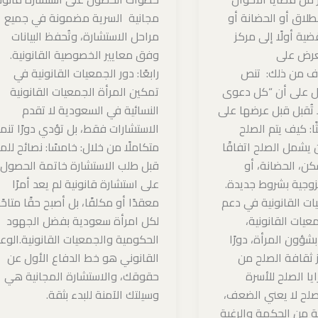
لاق أو الحضانة أو
مجانية السرية مضمونة في جميع
ضية أولًا إلى مركز
مراحل الاستشارة، وتُحفظ البيانات
ُعرض على
وفق معايير الخصوصية القانونية.
ف من ذلك: تنص
رابعًا: دور الجمعيات القانونية في
دل على أن “كل دعوى
تمكين المرأة الجمعيات القانونية
ا تُقبل قبل عرضها على
النسائية في السعودية لا تقدم
ًا: كيف يتم الصلح
الاستشارات فقط، بل تؤدي دورًا تنموي
 يشمل الصلح اتفاقًا
متكاملًا من خلال: خامسًا: نصائح للم
كن، الحضانة، أو
قبل طلب الاستشارة خاتمة الحصول
لزوجية بشروط جديدة.
على استشارة قانونية لم يعد أمرًا
عيات القانونية في دعم
معقدًا أو مكلفًا، بل أصبح حقًا متاحًا
عيات القانونية،
لكل امرأة سعودية بفضل الجهود
شؤون المرأة، دورًا
الحكومية والجمعيات القانونية.الو
ز ثقافة الصلح من
القانوني هو خط الدفاع الأول عن
ايا الصلح للأسرة
حقوقك، والاستشارة المجانية هي
صلح لا يعني الضعف،
وسيلتك الآمنة للبدء بثقة.
ة من الحكمة والرغبة