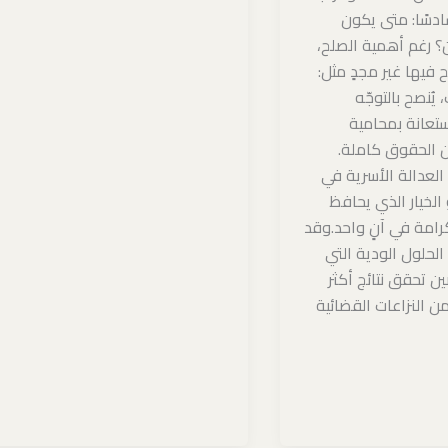
ادسًا: متى يكون
؟ رغم أهمية الصلح،
 فيها غير مجدٍ مثل:
يُنصح بالتوجّه
تعانة بمحامية
الحقوق كاملة.
العدالة الأسرية في
لخيار الذي يحافظ
رامة في آنٍ واحد.وقد
 الحلول الودية التي
ين تحقق نتائج أكثر
ن النزاعات القضائية