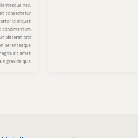
lentesque nec.
met consectetur
tortor id aliquet
isl condimentum
ut placerat orci
en pellentesque
 magna sit amet
us gravida quis.