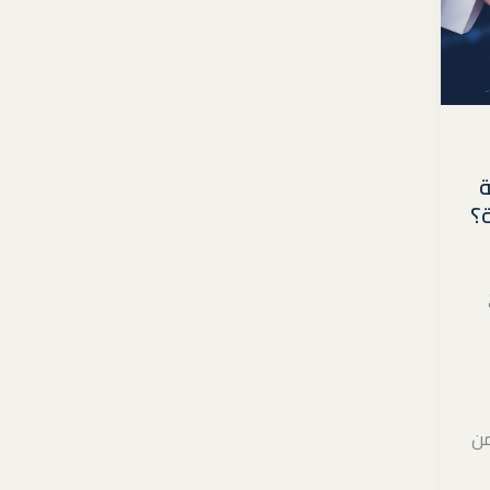
ة
ة؟
من