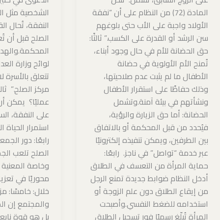
المادة (72) من النظام على أن “نفقة
الشخصية مثل الط
الأولاد واجبة على الأب حتى بلوغهم
النفقة، تُحال الق
سن الرشد أو القدرة على الكسب.” ثالثًا:
الصلح قبل أن ت
حق الحضانة للأم في حال وجود أبناء،
المحكمة.والهد
تُمنح الأم الأولوية في حضانة
لوائح وزارة الع
الأطفال ما لم يثبت عدم صلاحيتها،
تتعلق بالأسرة ل
وذلك حفاظًا على استقرار الأطفال
مركز الصلح.” ثالث
ونشأتهم في بيئة آمنة.وتشمل
عمليًا؟ يمكن أن
الحضانة: أما حق الزيارة والرؤية،
على النفقة، الس
فيُحدد من قبل المحكمة أو بالاتفاق
استمرار الحياة ا
بين الطرفين، ويمكن تنفيذه إلكترونيًا
رابعًا: دور الجم
عبر خدمة “تواصل” في ناجز. رابعًا:
الصلح تلعب الجم
حماية المرأة من التعسف في الطلاق
وخاصة المعنية ب
أدخل النظام ضوابط جديدة تمنع الرجل
محوريًا في تعزي
من إيقاع الطلاق دون علم الزوجة أو
خلال: خامسًا: مز
استخدامه للضغط النفسي.وأصبحت
والمجتمع إن ال
المرأة تُبلّغ رسميًا فور تسجيل الطلاق
بل هو قوة نابع