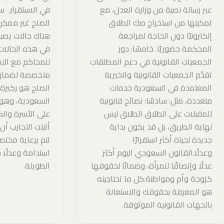
عبر رسالة نصية من وزارة العدل، مع
في الاستقرار. س
تمكينها من استخراج صك الطلاق
الصلح غير ممكن
إلكترونيًا دون الحاجة لمراجعة
هناك حالات يصبح
المحكمة حضوريًا. خامسًا: دور
في هذه الحالات، 
الجمعيات القانونية في دعم المطلقات
للمحاكم مع الاس
تقدّم الجمعيات القانونية والخيرية
متخصصة لضمان 
المعتمدة في السعودية خدمات
الصلح هو ركيزة 
متعددة، مثل: سادسًا: نصائح قانونية
السعودية، وهو ا
للمقبلات على الطلاق الطلاق ليس
على الأسرة والك
نهاية الطريق، بل قد يكون بداية
أثبتت التجارب أن
جديدة لحياة أكثر استقرارًا
تتم برعاية مختص
وعدلًا.القانون السعودي اليوم أكثر
استدامة وعدلًا م
عدلًا وإنصافًا للمرأة، وضمانًا لحقوقها
الطويلة.
كزوجة وأم ومواطنة.كل ما تحتاجينه
هو المعرفة بحقوقك والاستعانة
بالجهات القانونية الموثوقة.