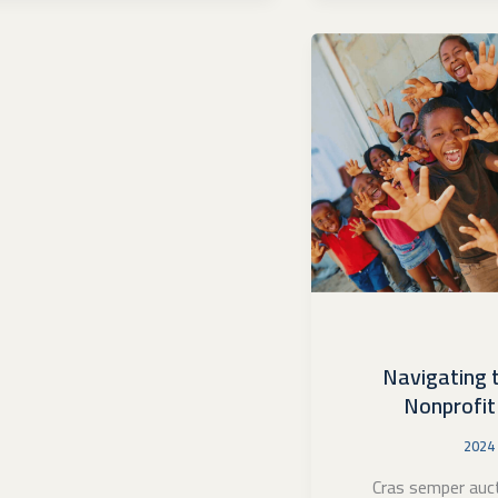
Navigating 
Nonprofit
Cras semper auc