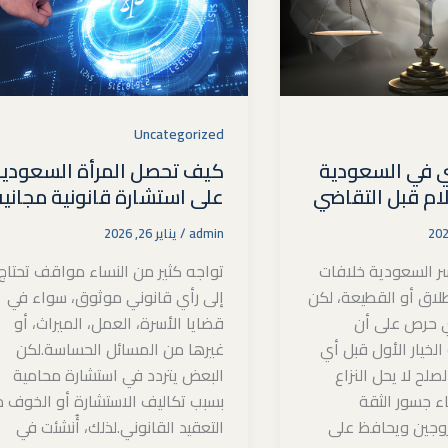
Uncategorized
ي في السعودية
كيف تحصل المرأة السعودي
ام قبل التقاضي
على استشارة قانونية مجاني
admin
/
يناير 26, 2026
ر السعودية خلافات
تواجه كثير من النساء مواقف تحتاج
طلاق أو القطيعة، لكن
إلى رأي قانوني موثوق، سواء في
ي حرص على أن
قضايا الأسرة، العمل، الميراث، أو
لخيار الأول قبل أي
غيرها من المسائل الحساسة.لكن
صلح لا يحل النزاع
البعض يتردد في استشارة محامية
اء جسور الثقة
بسبب تكاليف الاستشارة أو الخوف 
زوجين ويحافظ على
التعقيد القانوني.لذلك، أُنشئت في