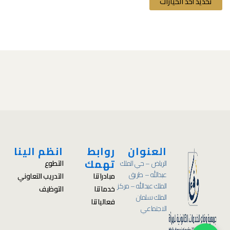
تحديد أحد الخيارات
العنوان
روابط
انظم الينا
تهمك
الرياض – حي الملك
التطوع
عبدالله – طريق
مبادراتنا
التدريب التعاوني
الملك عبدالله – مركز
خدماتنا
التوظيف
الملك سلمان
فعالياتنا
الاجتماعي