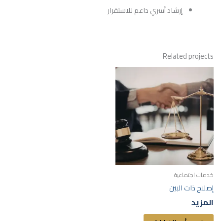
إرشاد أسري داعم للاستقرار
Related projects
هناك
العديد
من
الأشكال
المختلفة
لهذا
المنتج.
يمكن
اختيار
خدمات اجتماعية
الخيارات
إصلاح ذات البين
على
المزيد
صفحة
المنتج