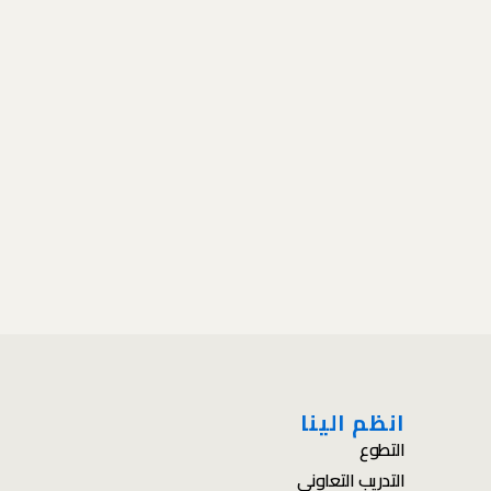
انظم الينا
التطوع
التدريب التعاوني