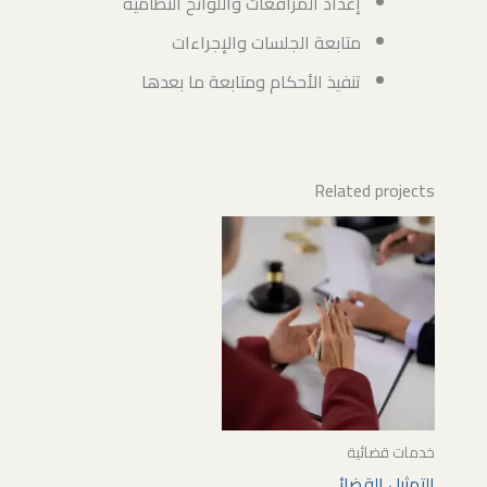
إعداد المرافعات واللوائح النظامية
متابعة الجلسات والإجراءات
تنفيذ الأحكام ومتابعة ما بعدها
Related projects
هناك
العديد
من
الأشكال
المختلفة
لهذا
المنتج.
يمكن
خدمات قضائية
اختيار
التمثيل القضائي
الخيارات