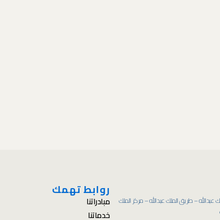
روابط تهمك
مبادراتنا
 عبدالله – طريق الملك عبدالله – مركز الملك
خدماتنا